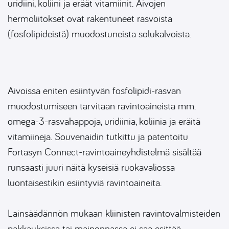
uridiini, koliini ja eräät vitamiinit. Aivojen
hermoliitokset ovat rakentuneet rasvoista
(fosfolipideistä) muodostuneista solukalvoista.
Aivoissa eniten esiintyvän fosfolipidi-rasvan
muodostumiseen tarvitaan ravintoaineista mm.
omega-3-rasvahappoja, uridiinia, koliinia ja eräitä
vitamiineja. Souvenaidin tutkittu ja patentoitu
Fortasyn Connect-ravintoaineyhdistelmä sisältää
runsaasti juuri näitä kyseisiä ruokavaliossa
luontaisestikin esiintyviä ravintoaineita.
Lainsäädännön mukaan kliinisten ravintovalmisteiden
pakkauksissa tai mainonnassa ei saa esittää