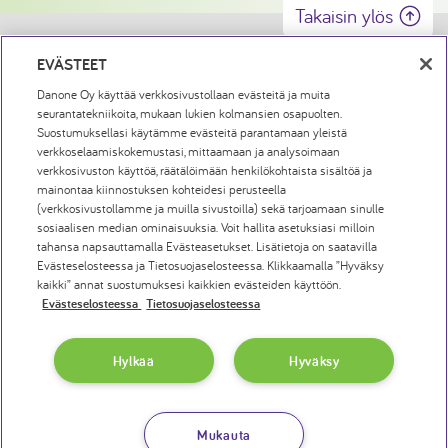
Takaisin ylös
Tietosuojaseloste
EVÄSTEET
Danone Oy käyttää verkkosivustollaan evästeitä ja muita
Evästeiden Käyttö
seurantatekniikoita, mukaan lukien kolmansien osapuolten.
Suostumuksellasi käytämme evästeitä parantamaan yleistä
verkkoselaamiskokemustasi, mittaamaan ja analysoimaan
Yhteystiedot
verkkosivuston käyttöä, räätälöimään henkilökohtaista sisältöä ja
mainontaa kiinnostuksen kohteidesi perusteella
Evästeasetukset
(verkkosivustollamme ja muilla sivustoilla) sekä tarjoamaan sinulle
sosiaalisen median ominaisuuksia. Voit hallita asetuksiasi milloin
Oikeudellinen ilmoitus
tahansa napsauttamalla Evästeasetukset. Lisätietoja on saatavilla
Evästeselosteessa ja Tietosuojaselosteessa. Klikkaamalla ”Hyväksy
kaikki” annat suostumuksesi kaikkien evästeiden käyttöön.
Tulosta sivu
Evästeselosteessa
Tietosuojaselosteessa
Hylkää
Hyväksy
Nutricia
Mukauta
Copyright © 2020 Nutricia Medical Oy